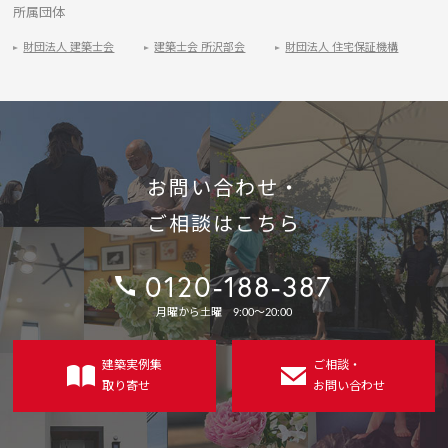
所属団体
財団法人 建築士会
建築士会 所沢部会
財団法人 住宅保証機構
お問い合わせ・
ご相談はこちら
0120-188-387
電
月曜から土曜 9:00〜20:00
話
番
号：
建築実例集
ご相談・
取り寄せ
お問い合わせ