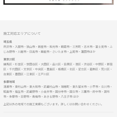
施工対応エリアについて
埼玉県
所沢市・入間市・狭山市・新座市・和光市・朝霞市・三芳町・志木市・富士見市・ふ
じみ野市・川越市・日高市・飯能市・さいたま市・上尾市・蓮田市ほか
東京23区
練馬区・杉並区・世田谷区・大田区・品川区・目黒区・港区・渋谷区・中野区・新宿
区・千代田区・文京区・中央区・豊島区・板橋区・北区・足立区・葛飾区・荒川区・
台東区・墨田区・江東区・江戸川区
多摩地域
清瀬市・東村山市・東大和市・武蔵村山市・瑞穂町・東久留米市・小平市・立川市・
昭島市・福生市・武蔵野市・小金井市・国分寺市・国立市・三鷹市・府中市・調布
市・多摩市・日野市・青梅市・あきる野市・八王子市 ほか
上記以外の地域での施工実績もございます。詳しくはお問い合わせください。