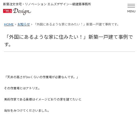
新築注文住宅・リノベーション エムズデザイン一級建築事務所
HOME
>
お知らせ
> 「外国にあるような家に住みたい！」新築一戸建て事例です。
「外国にあるような家に住みたい！」新築一戸建て事例で
す。
「天井の高さが3mくらいの作業場が必要なんです。」
その作業場とはアトリエ。
美術作家である奥様はイメージどおりの家を建てたいと
当社をみつけてくださいました。