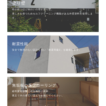
塗り壁
時が経つほど味わいの増す塗り壁。
美しさを保つためセルフクリーニング機能がある外壁塗料を使用しま
す。
耐震性能
安全で無理のない設計を行い「耐震等級3」を確保します。
無垢板の床フローリング
経年変化を楽しめる無垢の床材。
素足で木の優しい温もりを感じてください。