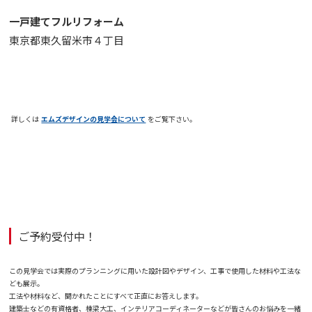
一戸建てフルリフォーム
東京都東久留米市４丁目
詳しくは
エムズデザインの見学会について
をご覧下さい。
ご予約受付中！
この見学会では実際のプランニングに用いた設計図やデザイン、工事で使用した材料や工法な
ども展示。
工法や材料など、聞かれたことにすべて正直にお答えします。
建築士などの有資格者、棟梁大工、インテリアコーディネーターなどが皆さんのお悩みを一緒