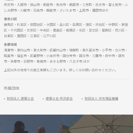
所沢市・入間市・狭山市・新座市・和光市・朝霞市・三芳町・志木市・富士見市・ふ
じみ野市・川越市・日高市・飯能市・さいたま市・上尾市・蓮田市ほか
東京23区
練馬区・杉並区・世田谷区・大田区・品川区・目黒区・港区・渋谷区・中野区・新宿
区・千代田区・文京区・中央区・豊島区・板橋区・北区・足立区・葛飾区・荒川区・
台東区・墨田区・江東区・江戸川区
多摩地域
清瀬市・東村山市・東大和市・武蔵村山市・瑞穂町・東久留米市・小平市・立川市・
昭島市・福生市・武蔵野市・小金井市・国分寺市・国立市・三鷹市・府中市・調布
市・多摩市・日野市・青梅市・あきる野市・八王子市 ほか
上記以外の地域での施工実績もございます。詳しくはお問い合わせください。
所属団体
財団法人 建築士会
建築士会 所沢部会
財団法人 住宅保証機構