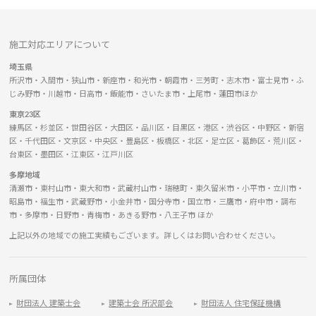
施工対応エリアについて
埼玉県
所沢市・入間市・狭山市・新座市・和光市・朝霞市・三芳町・志木市・富士見市・ふ
じみ野市・川越市・日高市・飯能市・さいたま市・上尾市・蓮田市ほか
東京23区
練馬区・杉並区・世田谷区・大田区・品川区・目黒区・港区・渋谷区・中野区・新宿
区・千代田区・文京区・中央区・豊島区・板橋区・北区・足立区・葛飾区・荒川区・
台東区・墨田区・江東区・江戸川区
多摩地域
清瀬市・東村山市・東大和市・武蔵村山市・瑞穂町・東久留米市・小平市・立川市・
昭島市・福生市・武蔵野市・小金井市・国分寺市・国立市・三鷹市・府中市・調布
市・多摩市・日野市・青梅市・あきる野市・八王子市 ほか
上記以外の地域での施工実績もございます。詳しくはお問い合わせください。
所属団体
財団法人 建築士会
建築士会 所沢部会
財団法人 住宅保証機構