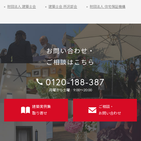
財団法人 建築士会
建築士会 所沢部会
財団法人 住宅保証機構
お問い合わせ・
ご相談はこちら
0120-188-387
電
月曜から土曜 9:00〜20:00
話
番
号：
建築実例集
ご相談・
取り寄せ
お問い合わせ