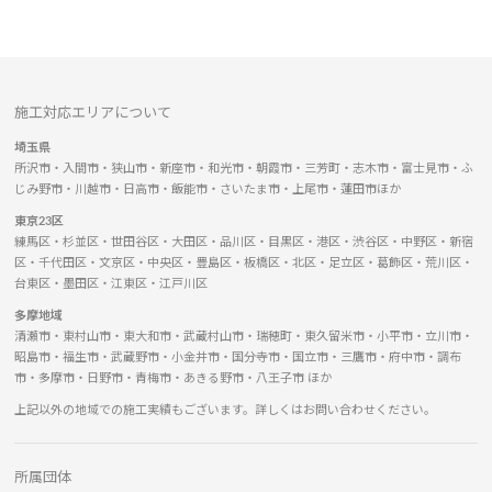
施工対応エリアについて
埼玉県
所沢市・入間市・狭山市・新座市・和光市・朝霞市・三芳町・志木市・富士見市・ふ
じみ野市・川越市・日高市・飯能市・さいたま市・上尾市・蓮田市ほか
東京23区
練馬区・杉並区・世田谷区・大田区・品川区・目黒区・港区・渋谷区・中野区・新宿
区・千代田区・文京区・中央区・豊島区・板橋区・北区・足立区・葛飾区・荒川区・
台東区・墨田区・江東区・江戸川区
多摩地域
清瀬市・東村山市・東大和市・武蔵村山市・瑞穂町・東久留米市・小平市・立川市・
昭島市・福生市・武蔵野市・小金井市・国分寺市・国立市・三鷹市・府中市・調布
市・多摩市・日野市・青梅市・あきる野市・八王子市 ほか
上記以外の地域での施工実績もございます。詳しくはお問い合わせください。
所属団体