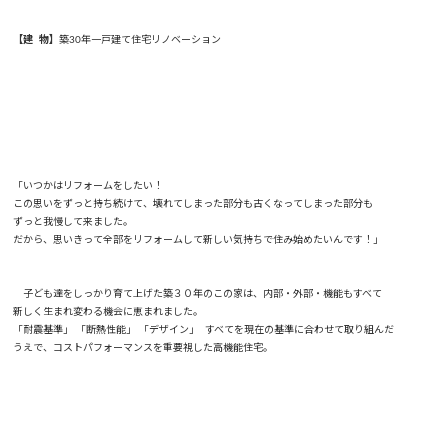
【建 物】
築30年一戸建て住宅リノベーション
「いつかはリフォームをしたい！
この思いをずっと持ち続けて、壊れてしまった部分も古くなってしまった部分も
ずっと我慢して来ました。
だから、思いきって全部をリフォームして新しい気持ちで住み始めたいんです！」
子ども達をしっかり育て上げた築３０年のこの家は、内部・外部・機能もすべて
新しく生まれ変わる機会に恵まれました。
「耐震基準」 「断熱性能」 「デザイン」 すべてを現在の基準に合わせて取り組んだ
うえで、コストパフォーマンスを重要視した高機能住宅。