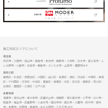
ハイクラス
北欧の家
施工対応エリアについて
埼玉県
所沢市・入間市・狭山市・新座市・和光市・朝霞市・三芳町・志木市・富士見市・ふ
じみ野市・川越市・日高市・飯能市・さいたま市・上尾市・蓮田市ほか
東京23区
練馬区・杉並区・世田谷区・大田区・品川区・目黒区・港区・渋谷区・中野区・新宿
区・千代田区・文京区・中央区・豊島区・板橋区・北区・足立区・葛飾区・荒川区・
台東区・墨田区・江東区・江戸川区
多摩地域
清瀬市・東村山市・東大和市・武蔵村山市・瑞穂町・東久留米市・小平市・立川市・
昭島市・福生市・武蔵野市・小金井市・国分寺市・国立市・三鷹市・府中市・調布
市・多摩市・日野市・青梅市・あきる野市・八王子市 ほか