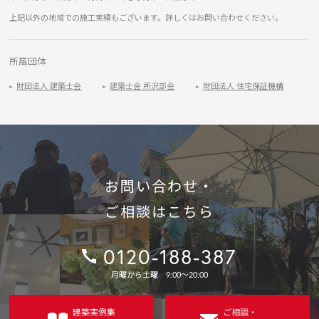
上記以外の地域での施工実績もございます。詳しくはお問い合わせください。
所属団体
財団法人 建築士会
建築士会 所沢部会
財団法人 住宅保証機構
お問い合わせ・
ご相談はこちら
0120-188-387
電
月曜から土曜 9:00〜20:00
話
番
号：
建築実例集
ご相談・