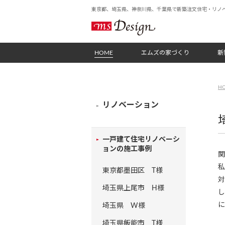
東京都、埼玉県、神奈川県、千葉県で新築注文住宅・リノ
HOME
エムズの家づくり
新
H
リノベーション
一戸建て住宅リノベーシ
ョンの施工事例
関
私
東京都墨田区 T様
対
埼玉県上尾市 H様
し
に
埼玉県 W様
埼玉県飯能市 T様